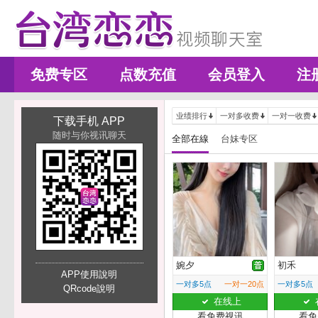
免费专区
点数充值
会员登入
注
业绩排行
一对多收费
一对一收费
下载手机 APP
随时与你视讯聊天
全部在線
台妹专区
婉夕
初禾
APP使用說明
一对多5点
一对一20点
一对多5点
QRcode說明
在线上
看免费视讯
看免