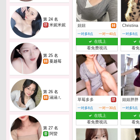
第 24 名
米妮米妮
妞妞
Christina
一对多8点
一对一40点
一对多8点
在线上
看免费视讯
看免
第 25 名
蔓越莓
第 26 名
涵涵ㄦ
草莓多多
姐姐胖胖
一对多8点
一对一30点
一对多5点
在线上
看免费视讯
看免
第 27 名
阿蠻