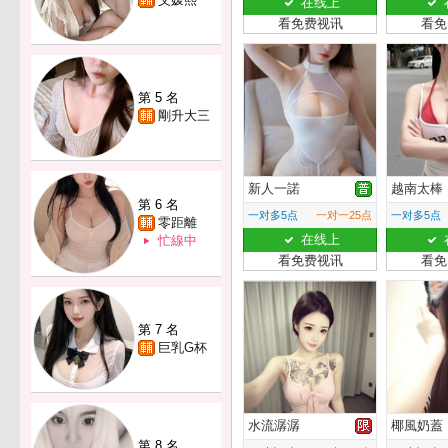
在线上
看免费视讯
看免
第 5 名
剛升大三
新人一諾
越南太棒
第 6 名
一对多5点
一对一25点
一对多5点
零距離
在线上
忙線中
看免费视讯
看免
第 7 名
巨乳G杯
水流潺潺
椰風奶蓋
第 8 名