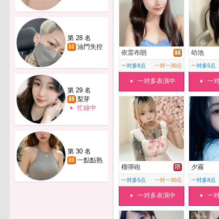
第 28 名
油門失控
依雷布朗
幼池
一对多8点
一对一30点
一对多5点
一对多表演中
一
第 29 名
梨芽
忙線中
第 30 名
一點點熟
榴彈砲
夕霧
一对多5点
一对一30点
一对多8点
一对多表演中
一