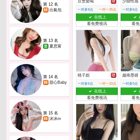
豆漿愛喝
少婦性感
第 12 名
出氣包
一对多8点
一对一35点
一对多6点
在线上
看免费视讯
看免
第 13 名
夏思甯
桃子婗
越南墨婧
第 14 名
甜心Baby
一对多5点
一对一20点
一对多5点
在线上
看免费视讯
看免
第 15 名
沐沐m