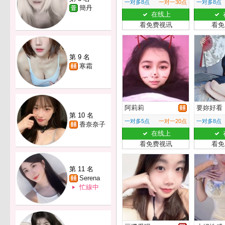
一对多8点
一对一30点
一对多8点
簡丹
在线上
看免费视讯
看免
第 9 名
寒霜
阿莉莉
要妳好看
第 10 名
一对多5点
一对一20点
一对多8点
香奈奈子
在线上
看免费视讯
看免
第 11 名
Serena
忙線中