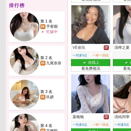
排行榜
第 1 名
予宥期
忙線中
VE依玖
清檸之夏
一对多5点
一对一20点
第 2 名
在线上
九尾奈奈
看免费视讯
看免
第 3 名
玖妍
葉晚晚
清純同學
一对多6点
一对一25点
一对多8点
第 4 名
艾媛熙