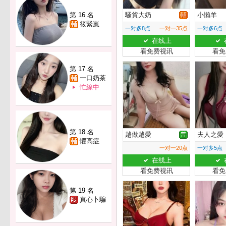
第 16 名
騷貨大奶
小懶羊
筱緊嵐
一对多8点
一对一35点
一对多6点
在线上
看免费视讯
看免
第 17 名
一口奶茶
忙線中
第 18 名
越做越愛
夫人之愛
懼高症
一对一20点
一对多5点
在线上
看免费视讯
看免
第 19 名
真心卜騙