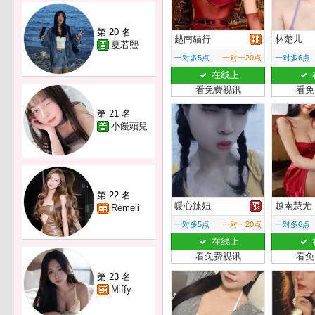
第 20 名
越南貓行
林楚儿
夏若熙
一对多5点
一对一20点
一对多6点
在线上
看免费视讯
看免
第 21 名
小饅頭兒
第 22 名
暖心辣妞
越南慧尤
Remeii
一对多5点
一对一20点
一对多6点
在线上
看免费视讯
看免
第 23 名
Miffy