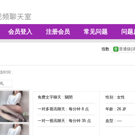
会员登入
注册会员
常见问题
问题
指数
普通级(清
线时间 :
礼
免费文字聊天 :
關閉
性别 : 女性
一对多视讯聊天 :
每分钟 8 点
年龄 : 26 岁
一对一视讯聊天 :
每分钟 35 点
血型 : ----