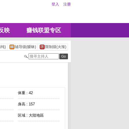
登入
注册
反映
赚钱联盟专区
纯)
辅导级(暧昧)
限制级(火辣)
体重 : 42
身高 : 157
区域 : 大陸地區