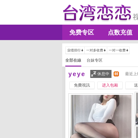
免费专区
点数充值
业绩排行
一对多收费
一对一收费
全部在線
台妹专区
yeye
休息中
最近上
免費視訊
进入包厢
送