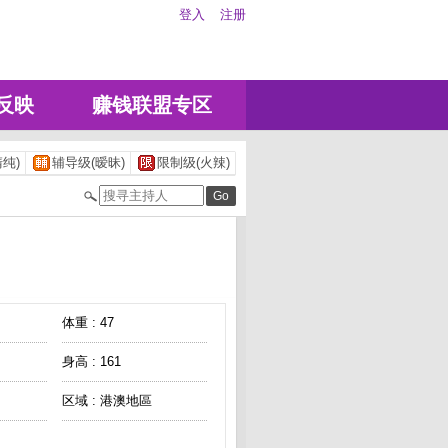
登入
注册
反映
赚钱联盟专区
纯)
辅导级(暧昧)
限制级(火辣)
体重 : 47
身高 : 161
区域 : 港澳地區