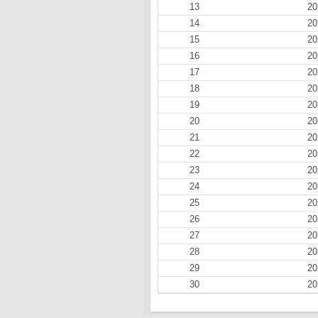
13
20
14
20
15
20
16
20
17
20
18
20
19
20
20
20
21
20
22
20
23
20
24
20
25
20
26
20
27
20
28
20
29
20
30
20