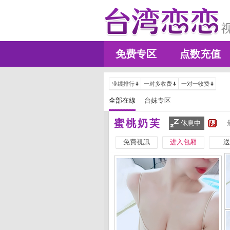
免费专区
点数充值
业绩排行
一对多收费
一对一收费
全部在線
台妹专区
蜜桃奶芙
休息中
免費視訊
进入包厢
送